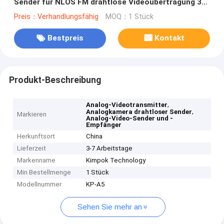
Sender für NLOS FM drahtlose Videoübertragung 3-
5km Langstrecke
Preis：Verhandlungsfähig
MOQ：1 Stück
Bestpreis
Kontakt
Produkt-Beschreibung
,
Analog-Videotransmitter
,
Analogkamera drahtloser Sender
Markieren
Analog-Video-Sender und -
Empfänger
Herkunftsort
China
Lieferzeit
3-7 Arbeitstage
Markenname
Kimpok Technology
Min Bestellmenge
1 Stück
Modellnummer
KP-A5
Sehen Sie mehr an