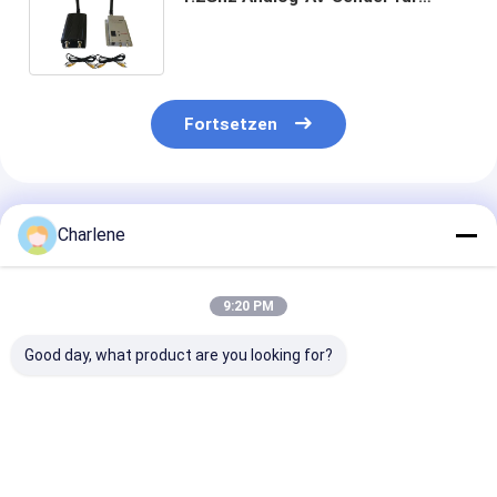
NLOS FM drahtlose
Videoübertragung 3-5km
Langstrecke
Fortsetzen
Empfohlene Produkte
Charlene
9:20 PM
Good day, what product are you looking for?
1.2GHz 1080-
5,8G 4884MHz-
Störungsfreie
1258MHz 9CH
6005MHz 64CH 2,5W
3060M-3500
95dBm
VTX schaltbare
64CH 5W VTX
Hochempfindlichkeitsmodul
Leistung
Entwickelt für