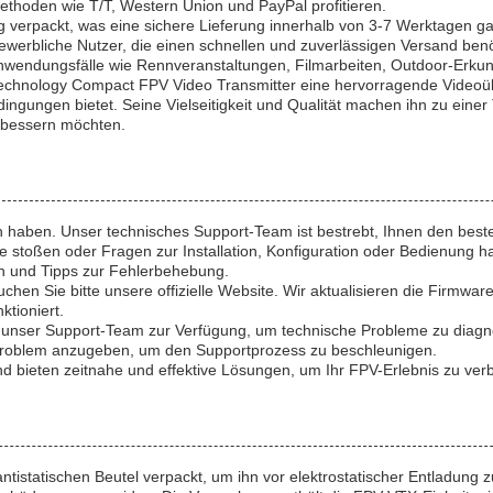
thoden wie T/T, Western Union und PayPal profitieren.
 verpackt, was eine sichere Lieferung innerhalb von 3-7 Werktagen ga
ewerbliche Nutzer, die einen schnellen und zuverlässigen Versand ben
wendungsfälle wie Rennveranstaltungen, Filmarbeiten, Outdoor-Erkun
chnology Compact FPV Video Transmitter eine hervorragende Videoübe
ngungen bietet. Seine Vielseitigkeit und Qualität machen ihn zu einer T
erbessern möchten.
 haben. Unser technisches Support-Team ist bestrebt, Ihnen den besten
stoßen oder Fragen zur Installation, Konfiguration oder Bedienung hab
en und Tipps zur Fehlerbehebung.
en Sie bitte unsere offizielle Website. Wir aktualisieren die Firmwa
tioniert.
n unser Support-Team zur Verfügung, um technische Probleme zu diagnos
Problem anzugeben, um den Supportprozess zu beschleunigen.
und bieten zeitnahe und effektive Lösungen, um Ihr FPV-Erlebnis zu ver
ntistatischen Beutel verpackt, um ihn vor elektrostatischer Entladung z