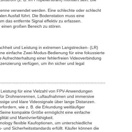
tenne verwendet werden. Eine schlechte oder schlecht
len Ausfall führt. Die Bodenstation muss eine
m das entfernte Signal effektiv zu erfassen.
r einen großen Bereich zu stören.
achheit und Leistung in extremen Langstrecken- (LR)
ine einfache Zwei-Modus-Bedienung für eine fokussierte
die Aufrechterhaltung einer fehlerfreien Videoverbindung
zenzierung verfügen, um ihn sicher und legal
e Leistung für eine Vielzahl von FPV-Anwendungen
al für Drohnenrennen, Luftaufnahmen und immersive
lässige und klare Videosignale über lange Distanzen.
rfordern, wie z. B. die Erkundung weitläufiger
 Seine kompakte Größe ermöglicht eine einfache
ität und Manövrierfähigkeit.
nology flexible Kaufoptionen, um unterschiedliche
s- und Sicherheitsstandards erfüllt. Käufer können die