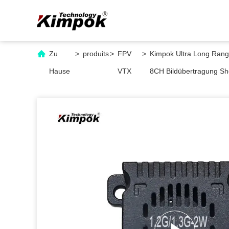
Zu
>
produits
>
FPV
>
Kimpok Ultra Long Ran
Hause
VTX
8CH Bildübertragung Sh