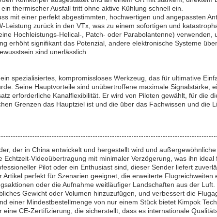
n thermischer Ausfall tritt ohne aktive Kühlung schnell ein.
ss mit einer perfekt abgestimmten, hochwertigen und angepassten An
W-Leistung zurück in den VTx, was zu einem sofortigen und katastropha
eine Hochleistungs-Helical-, Patch- oder Parabolantenne) verwenden, u
ng erhöht signifikant das Potenzial, andere elektronische Systeme übe
wusstsein sind unerlässlich.
n spezialisiertes, kompromissloses Werkzeug, das für ultimative Einf
e. Seine Hauptvorteile sind unübertroffene maximale Signalstärke, e
z erforderliche Kanalflexibilität. Er wird von Piloten gewählt, für die 
chen Grenzen das Hauptziel ist und die über das Fachwissen und die Li
er, der in China entwickelt und hergestellt wird und außergewöhnlich
ine Echtzeit-Videoübertragung mit minimaler Verzögerung, was ihn ide
fessioneller Pilot oder ein Enthusiast sind, dieser Sender liefert zuver
rtikel perfekt für Szenarien geeignet, die erweiterte Flugreichweiten e
saktionen oder die Aufnahme weitläufiger Landschaften aus der Luft.
liches Gewicht oder Volumen hinzuzufügen, und verbessert die Flugagil
 und einer Mindestbestellmenge von nur einem Stück bietet Kimpok Tech
ine CE-Zertifizierung, die sicherstellt, dass es internationale Qualität