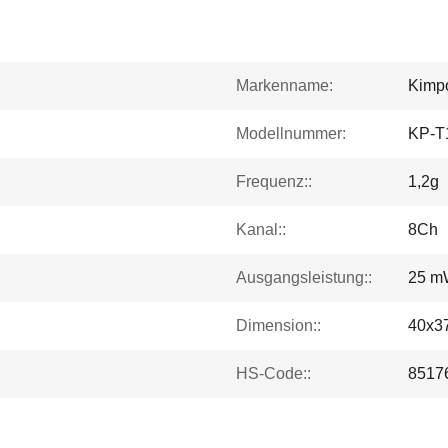
Markenname:
Kimp
Modellnummer:
KP-T
Frequenz::
1,2g
Kanal::
8Ch
Ausgangsleistung::
25 m
Dimension::
40x3
HS-Code::
8517