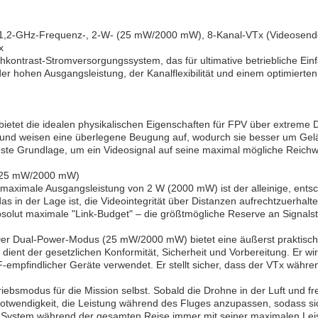
ines 1,2-GHz-Frequenz-, 2-W- (25 mW/2000 mW), 8-Kanal-VTx (Videosend
x
chkontrast-Stromversorgungssystem, das für ultimative betriebliche Einf
der hohen Ausgangsleistung, der Kanalflexibilität und einem optimierte
etet die idealen physikalischen Eigenschaften für FPV über extreme D
) und weisen eine überlegene Beugung auf, wodurch sie besser um G
este Grundlage, um ein Videosignal auf seine maximal mögliche Reichw
W, 25 mW/2000 mW)
maximale Ausgangsleistung von 2 W (2000 mW) ist der alleinige, entsch
as in der Lage ist, die Videointegrität über Distanzen aufrechtzuerhalt
 absolut maximale "Link-Budget" – die größtmögliche Reserve an Signa
 Der Dual-Power-Modus (25 mW/2000 mW) bietet eine äußerst praktische
ent der gesetzlichen Konformität, Sicherheit und Vorbereitung. Er wir
-empfindlicher Geräte verwendet. Er stellt sicher, dass der VTx währe
bsmodus für die Mission selbst. Sobald die Drohne in der Luft und frei 
otwendigkeit, die Leistung während des Fluges anzupassen, sodass sich
s System während der gesamten Reise immer mit seiner maximalen Leist