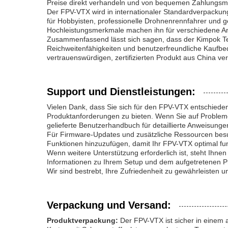
Preise direkt verhandeln und von bequemen Zahlungsme
Der FPV-VTX wird in internationaler Standardverpackung
für Hobbyisten, professionelle Drohnenrennfahrer und g
Hochleistungsmerkmale machen ihn für verschiedene An
Zusammenfassend lässt sich sagen, dass der Kimpok Te
Reichweitenfähigkeiten und benutzerfreundliche Kaufbedi
vertrauenswürdigen, zertifizierten Produkt aus China v
Support und Dienstleistungen:
Vielen Dank, dass Sie sich für den FPV-VTX entschieden
Produktanforderungen zu bieten. Wenn Sie auf Probleme 
gelieferte Benutzerhandbuch für detaillierte Anweisung
Für Firmware-Updates und zusätzliche Ressourcen besuch
Funktionen hinzuzufügen, damit Ihr FPV-VTX optimal funk
Wenn weitere Unterstützung erforderlich ist, steht Ihne
Informationen zu Ihrem Setup und dem aufgetretenen 
Wir sind bestrebt, Ihre Zufriedenheit zu gewährleisten 
Verpackung und Versand:
Produktverpackung:
Der FPV-VTX ist sicher in einem a