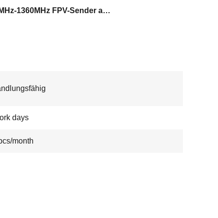
1080MHz-1360MHz FPV-Sender aus Shenzhen
ndlungsfähig
ork days
pcs/month