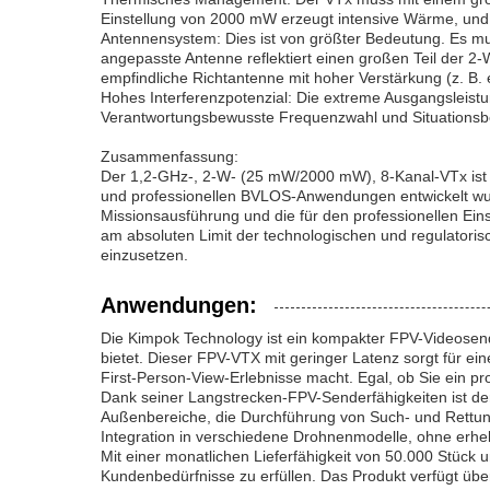
Einstellung von 2000 mW erzeugt intensive Wärme, und ei
Antennensystem: Dies ist von größter Bedeutung. Es mu
angepasste Antenne reflektiert einen großen Teil der 2-
empfindliche Richtantenne mit hoher Verstärkung (z. B. 
Hohes Interferenzpotenzial: Die extreme Ausgangsleistu
Verantwortungsbewusste Frequenzwahl und Situationsbe
Zusammenfassung:
Der 1,2-GHz-, 2-W- (25 mW/2000 mW), 8-Kanal-VTx ist ei
und professionellen BVLOS-Anwendungen entwickelt wurd
Missionsausführung und die für den professionellen Einsat
am absoluten Limit der technologischen und regulatoris
einzusetzen.
Anwendungen:
Die Kimpok Technology ist ein kompakter FPV-Videosend
bietet. Dieser FPV-VTX mit geringer Latenz sorgt für e
First-Person-View-Erlebnisse macht. Egal, ob Sie ein pro
Dank seiner Langstrecken-FPV-Senderfähigkeiten ist der A
Außenbereiche, die Durchführung von Such- und Rettung
Integration in verschiedene Drohnenmodelle, ohne erheb
Mit einer monatlichen Lieferfähigkeit von 50.000 Stück
Kundenbedürfnisse zu erfüllen. Das Produkt verfügt über e