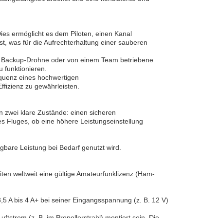
ies ermöglicht es dem Piloten, einen Kanal
st, was für die Aufrechterhaltung einer sauberen
ne Backup-Drohne oder von einem Team betriebene
 funktionieren.
quenz eines hochwertigen
fizienz zu gewährleisten.
en zwei klare Zustände: einen sicheren
es Fluges, ob eine höhere Leistungseinstellung
ügbare Leistung bei Bedarf genutzt wird.
iten weltweit eine gültige Amateurfunklizenz (Ham-
3,5 A bis 4 A+ bei seiner Eingangsspannung (z. B. 12 V)
trom (z. B. im Propellerstrahl) montiert sein. Die