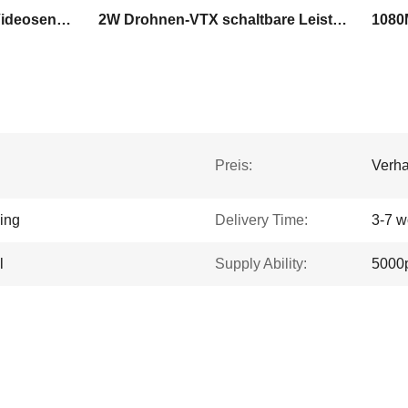
FPV VTX Langstrecken-Videosender
2W Drohnen-VTX schaltbare Leistung
Preis:
Verha
king
Delivery Time:
3-7 w
l
Supply Ability:
5000