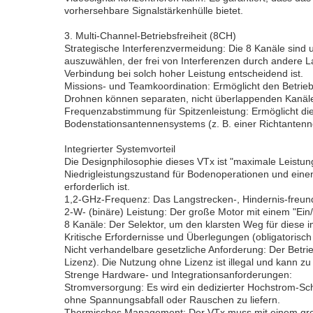
vorhersehbare Signalstärkenhülle bietet.
3. Multi-Channel-Betriebsfreiheit (8CH)
Strategische Interferenzvermeidung: Die 8 Kanäle sind 
auszuwählen, der frei von Interferenzen durch andere La
Verbindung bei solch hoher Leistung entscheidend ist.
Missions- und Teamkoordination: Ermöglicht den Betri
Drohnen können separaten, nicht überlappenden Kanälen
Frequenzabstimmung für Spitzenleistung: Ermöglicht d
Bodenstationsantennensystems (z. B. einer Richtantenn
Integrierter Systemvorteil
Die Designphilosophie dieses VTx ist "maximale Leistung
Niedrigleistungszustand für Bodenoperationen und einen 
erforderlich ist.
1,2-GHz-Frequenz: Das Langstrecken-, Hindernis-freu
2-W- (binäre) Leistung: Der große Motor mit einem "Ein/A
8 Kanäle: Der Selektor, um den klarsten Weg für diese 
Kritische Erfordernisse und Überlegungen (obligatorisch 
Nicht verhandelbare gesetzliche Anforderung: Der Betrie
Lizenz). Die Nutzung ohne Lizenz ist illegal und kann z
Strenge Hardware- und Integrationsanforderungen:
Stromversorgung: Es wird ein dedizierter Hochstrom-Scha
ohne Spannungsabfall oder Rauschen zu liefern.
Thermisches Management: Der VTx muss mit einem großen 