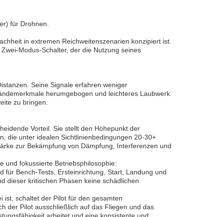
er) für Drohnen.
achheit in extremen Reichweitenszenarien konzipiert ist.
n Zwei-Modus-Schalter, der die Nutzung seines
istanzen. Seine Signale erfahren weniger
eländemerkmale herumgebogen und leichteres Laubwerk
eite zu bringen.
eidende Vorteil. Sie stellt den Höhepunkt der
en, die unter idealen Sichtlinienbedingungen 20-30+
lstärke zur Bekämpfung von Dämpfung, Interferenzen und
 und fokussierte Betriebsphilosophie:
d für Bench-Tests, Ersteinrichtung, Start, Landung und
nd dieser kritischen Phasen keine schädlichen
ist, schaltet der Pilot für den gesamten
 der Pilot ausschließlich auf das Fliegen und das
ungsfähigkeit arbeitet und eine konsistente und