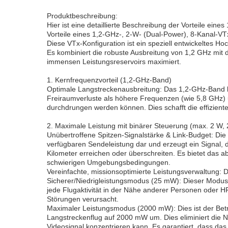
Produktbeschreibung:
Hier ist eine detaillierte Beschreibung der Vorteile e
Vorteile eines 1,2-GHz-, 2-W- (Dual-Power), 8-Kanal-VT
Diese VTx-Konfiguration ist ein speziell entwickeltes Ho
Es kombiniert die robuste Ausbreitung von 1,2 GHz mit 
immensen Leistungsreservoirs maximiert.
1. Kernfrequenzvorteil (1,2-GHz-Band)
Optimale Langstreckenausbreitung: Das 1,2-GHz-Band bi
Freiraumverluste als höhere Frequenzen (wie 5,8 GHz
durchdrungen werden können. Dies schafft die effizient
2. Maximale Leistung mit binärer Steuerung (max. 2 
Unübertroffene Spitzen-Signalstärke & Link-Budget: Die 
verfügbaren Sendeleistung dar und erzeugt ein Signal, d
Kilometer erreichen oder überschreiten. Es bietet das
schwierigen Umgebungsbedingungen.
Vereinfachte, missionsoptimierte Leistungsverwaltung:
Sicherer/Niedrigleistungsmodus (25 mW): Dieser Modus di
jede Flugaktivität in der Nähe anderer Personen oder HF
Störungen verursacht.
Maximaler Leistungsmodus (2000 mW): Dies ist der Betrie
Langstreckenflug auf 2000 mW um. Dies eliminiert die N
Videosignal konzentrieren kann. Es garantiert, dass da