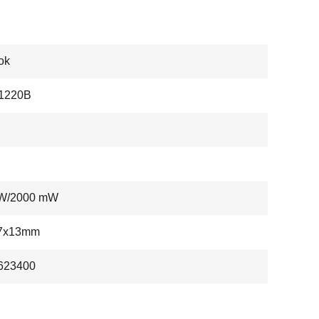
ok
1220B
W/2000 mW
7x13mm
623400