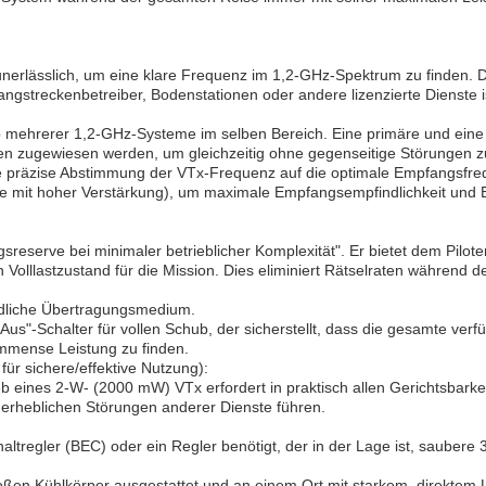
unerlässlich, um eine klare Frequenz im 1,2-GHz-Spektrum zu finden. D
ngstreckenbetreiber, Bodenstationen oder andere lizenzierte Dienste i
eb mehrerer 1,2-GHz-Systeme im selben Bereich. Eine primäre und ei
 zugewiesen werden, um gleichzeitig ohne gegenseitige Störungen zu
ie präzise Abstimmung der VTx-Frequenz auf die optimale Empfangsfre
e mit hoher Verstärkung), um maximale Empfangsempfindlichkeit und Ef
sreserve bei minimaler betrieblicher Komplexität". Er bietet dem Pilot
Volllastzustand für die Mission. Dies eliminiert Rätselraten während d
ndliche Übertragungsmedium.
us"-Schalter für vollen Schub, der sicherstellt, dass die gesamte verf
immense Leistung zu finden.
für sichere/effektive Nutzung):
b eines 2-W- (2000 mW) VTx erfordert in praktisch allen Gerichtsbarke
u erheblichen Störungen anderer Dienste führen.
ltregler (BEC) oder ein Regler benötigt, der in der Lage ist, saubere 
Kühlkörper ausgestattet und an einem Ort mit starkem, direktem Lufts