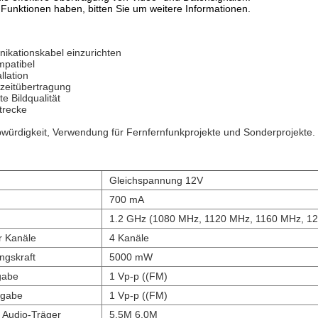
Funktionen haben, bitten Sie um weitere Informationen.
ikationskabel einzurichten
mpatibel
llation
zeitübertragung
e Bildqualität
trecke
bwürdigkeit, Verwendung für Fernfernfunkprojekte und Sonderprojekte.
Gleichspannung 12V
700 mA
1.2 GHz (1080 MHz, 1120 MHz, 1160 MHz, 1
r Kanäle
4 Kanäle
ngskraft
5000 mW
gabe
1 Vp-p ((FM)
sgabe
1 Vp-p ((FM)
r Audio-Träger
5.5M 6.0M