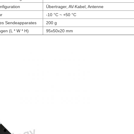
figuration
Übertrager, AV-Kabel, Antenne
ur
-10 °C ~ +50 °C
es Sendeapparates
200 g
en (L * W * H)
95x50x20 mm