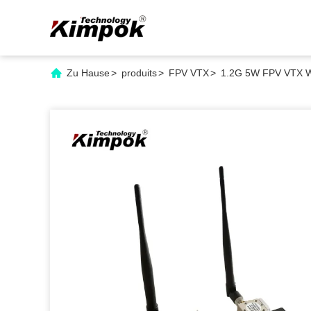
Zu Hause
>
produits
>
FPV VTX
>
1.2G 5W FPV VTX W