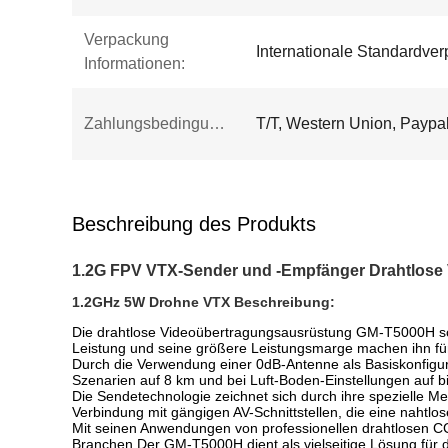
Verpackung
Internationale Standardve
Informationen:
Zahlungsbedingungen:
T/T, Western Union, Paypa
Beschreibung des Produkts
1.2G FPV VTX-Sender und -Empfänger Drahtlose 
1.2GHz 5W Drohne VTX Beschreibung:
Die drahtlose Videoübertragungsausrüstung GM-T5000H schei
Leistung und seine größere Leistungsmarge machen ihn fü
Durch die Verwendung einer 0dB-Antenne als Basiskonfigura
Szenarien auf 8 km und bei Luft-Boden-Einstellungen auf bi
Die Sendetechnologie zeichnet sich durch ihre spezielle Me
Verbindung mit gängigen AV-Schnittstellen, die eine naht
Mit seinen Anwendungen von professionellen drahtlosen C
Branchen,Der GM-T5000H dient als vielseitige Lösung für d