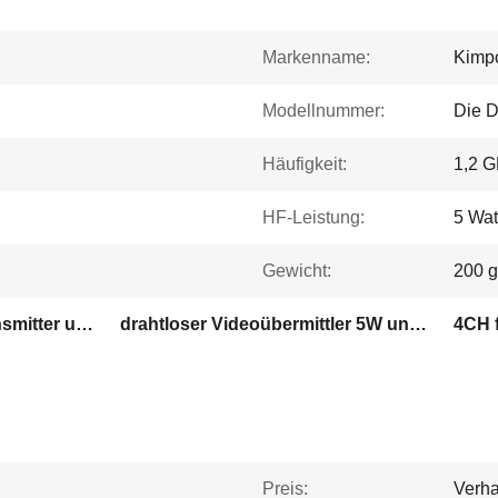
Markenname:
Kimp
Modellnummer:
Die D
Häufigkeit:
1,2 
HF-Leistung:
5 Wat
Gewicht:
200 g
1.2G drahtloser Videotransmitter und -empfänger
drahtloser Videoübermittler 5W und Empfänger
4CH 
Preis:
Verha