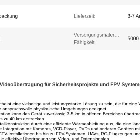
rpackung
Lieferzeit:
3-7 A
Versorgungsmaterial-
l
5000 
Fähigkeit:
Videoübertragung für Sicherheitsprojekte und FPV-System
nt eine vielseitige und leistungsstarke Lösung zu sein, die für eine
r anspruchsvolle physikalische Umgebungen geeignet.
tion kann das Gerät zuverlässig 3-5 km in offenen Bereichen übertrage
s zu 40 km erstrecken..
tallkonstruktion durch eine effiziente Wärmeableitung aus, die eine lä
lose Integration mit Kameras, VCD-Player, DVDs und anderen Geräten m
CTV-Installationen bis hin zu FPV-Systemen, UAVs, RC-Flugzeugen u
ie effektive Übertragung von Video- und Datensignalen.